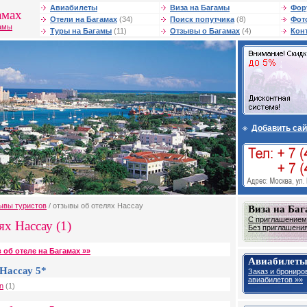
Авиабилеты
Виза на Багамы
Фор
амах
Отели на Багамах
(34)
Поиск попутчика
(8)
Фот
гамы
Туры на Багамы
(11)
Отзывы о Багамах
(4)
Кон
Добавить сай
ывы туристов
/ отзывы об отелях Нассау
Виза на Ба
С приглашением 
х Нассау (1)
Без приглашения 
 об отеле на Багамах »»
Авиабилеты
Нассау 5*
Заказ и брониро
авиабилетов »»
n
(1)