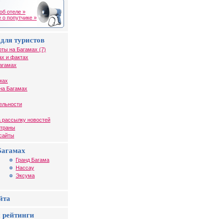
об отеле »
 о попутчике »
для туристов
рты на Багамах (7)
ах и фактах
агамах
мах
на Багамах
ельности
 рассылку новостей
страны
 сайты
Багамах
Гранд Багама
Нассау
Эксума
йта
 рейтинги