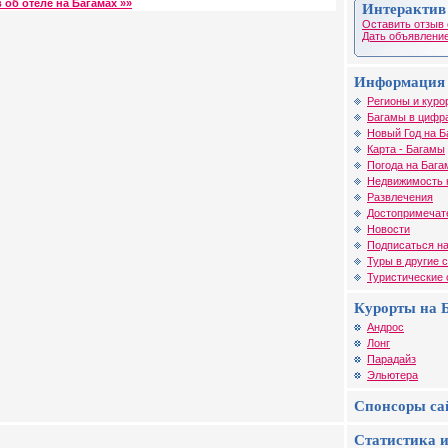
 об отеле на Багамах »»
Интерактив
Оставить отзыв 
Дать объявление
Информация 
Регионы и куро
Багамы в цифр
Новый Год на Б
Карта - Багамы
Погода на Бага
Недвижимость 
Развлечения
Достопримечат
Новости
Подписаться на
Туры в другие 
Туристические
Курорты на 
Андрос
Лонг
Парадайз
Эльютера
Спонсоры са
Статистика и