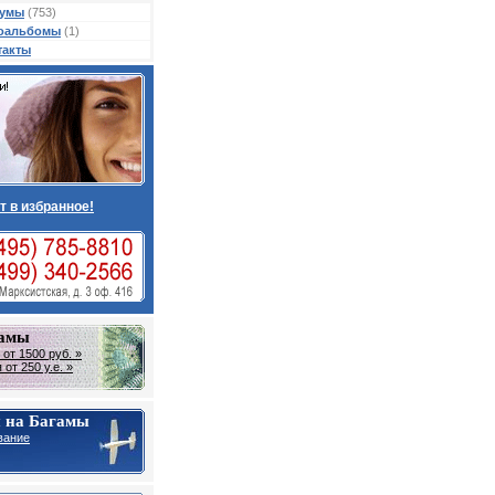
умы
(753)
оальбомы
(1)
такты
т в избранное!
гамы
от 1500 руб. »
от 250 у.е. »
 на Багамы
вание