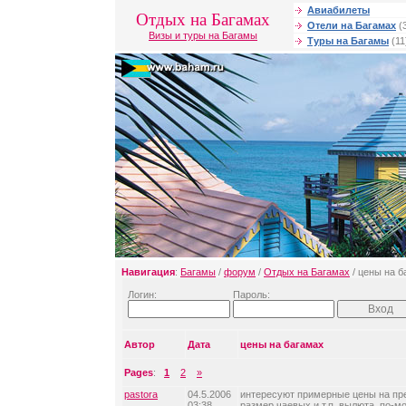
Авиабилеты
Отдых на Багамах
Отели на Багамах
(
Визы и туры на Багамы
Туры на Багамы
(11
Навигация
:
Багамы
/
форум
/
Отдых на Багамах
/ цены на б
Логин:
Пароль:
Автор
Дата
цены на багамах
Pages
:
1
2
»
pastora
04.5.2006
интересуют примерные цены на пр
03:38
размер чаевых и т.п. вылюта, по-м