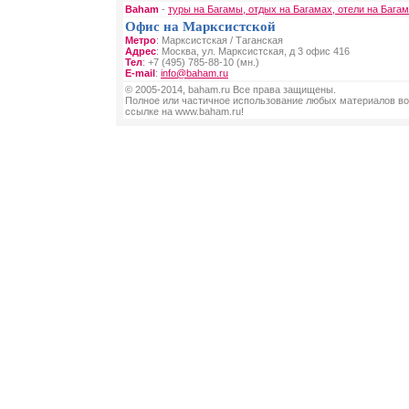
Baham
-
туры на Багамы, отдых на Багамах, отели на Бага
Офис на Марксистской
Метро
: Марксистская / Таганская
Адрес
: Москва, ул. Марксистская, д 3 офис 416
Тел
: +7 (495) 785-88-10 (мн.)
E-mail
:
info@baham.ru
© 2005-2014, baham.ru Все права защищены.
Полное или частичное использование любых материалов во
ссылке на www.baham.ru!