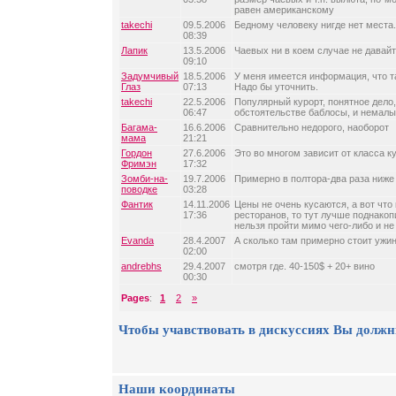
равен американскому
takechi
09.5.2006
Бедному человеку нигде нет места.
08:39
Лапик
13.5.2006
Чаевых ни в коем случае не давайт
09:10
Задумчивый
18.5.2006
У меня имеется информация, что та
Глаз
07:13
Надо бы уточнить.
takechi
22.5.2006
Популярный курорт, понятное дело,
06:47
обстоятельстве баблосы, и немалы
Багама-
16.6.2006
Сравнительно недорого, наоборот
мама
21:21
Гордон
27.6.2006
Это во многом зависит от класса ку
Фримэн
17:32
Зомби-на-
19.7.2006
Примерно в полтора-два раза ниже
поводке
03:28
Фантик
14.11.2006
Цены не очень кусаются, а вот что
17:36
ресторанов, то тут лучше поднакоп
нельзя пройти мимо чего-либо и не 
Evanda
28.4.2007
А сколько там примерно стоит ужин
02:00
andrebhs
29.4.2007
смотря где. 40-150$ + 20+ вино
00:30
Pages
:
1
2
»
Чтобы учавствовать в дискуссиях Вы должн
Наши координаты