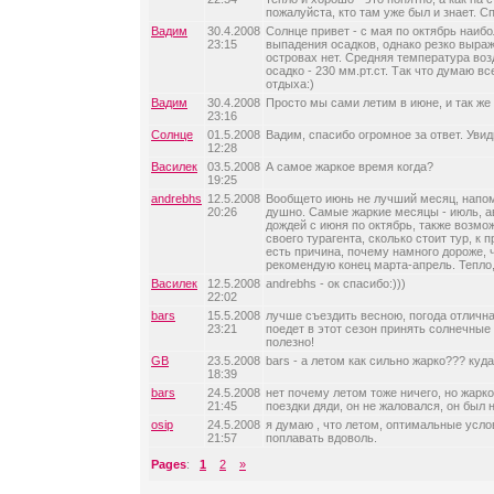
пожалуйста, кто там уже был и знает. С
Вадим
30.4.2008
Солнце привет - с мая по октябрь наиб
23:15
выпадения осадков, однако резко выраж
островах нет. Средняя температура воз
осадко - 230 мм.рт.ст. Так что думаю вс
отдыха:)
Вадим
30.4.2008
Просто мы сами летим в июне, и так же
23:16
Солнце
01.5.2008
Вадим, спасибо огромное за ответ. Уви
12:28
Василек
03.5.2008
А самое жаркое время когда?
19:25
andrebhs
12.5.2008
Вообщето июнь не лучший месяц, напом
20:26
душно. Самые жаркие месяцы - июль, ав
дождей с июня по октябрь, также возмо
своего турагента, сколько стоит тур, к 
есть причина, почему намного дороже, 
рекомендую конец марта-апрель. Тепло,
Василек
12.5.2008
andrebhs - ок спасибо:)))
22:02
bars
15.5.2008
лучше съездить весною, погода отличн
23:21
поедет в этот сезон принять солнечные
полезно!
GB
23.5.2008
bars - а летом как сильно жарко??? куд
18:39
bars
24.5.2008
нет почему летом тоже ничего, но жарк
21:45
поездки дяди, он не жаловался, он был 
osip
24.5.2008
я думаю , что летом, оптимальные усло
21:57
поплавать вдоволь.
Pages
:
1
2
»