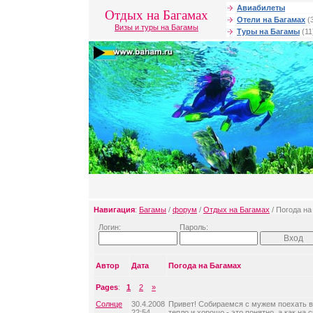
Авиабилеты
Отдых на Багамах
Отели на Багамах
(
Визы и туры на Багамы
Туры на Багамы
(11
Навигация
:
Багамы
/
форум
/
Отдых на Багамах
/ Погода на
Логин:
Пароль:
Автор
Дата
Погода на Багамах
Pages
:
1
2
»
Солнце
30.4.2008
Привет! Собираемся с мужем поехать в
22:54
тепло и хорошо - это понятно, а как на