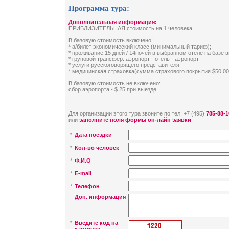
Программа тура:
Дополнительная информация:
ПРИБЛИЗИТЕЛЬНАЯ стоимость на 1 человека.
В базовую стоимость включено:
* а/билет экономический класс (минимальный тариф);
* проживание 15 дней / 14ночей в выбранном отеле на базе 
* груповой трансфер: аэропорт - отель - аэропорт
* услуги русскоговорящего представителя
* медицинская страховка(сумма страхового покрытия $50 00
В базовую стоимость не включено:
сбор аэропорта - $ 25 при выезде.
Для организации этого тура звоните по тел: +7 (495)
785-88-1
или
заполните поля формы он-лайн заявки
:
*
Дата поездки
*
Кол-во человек
*
Ф.И.О
*
E-mail
*
Телефон
Доп. информация
*
Введите код на