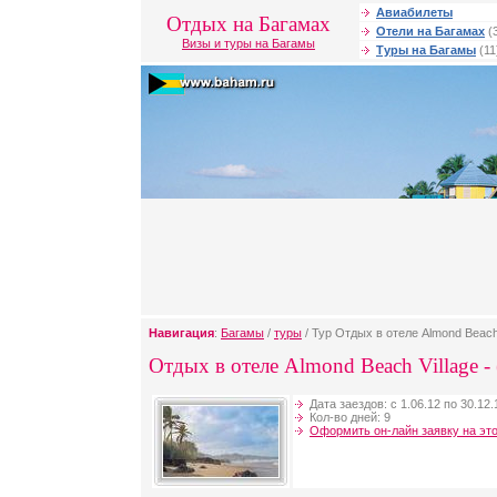
Авиабилеты
Отдых на Багамах
Отели на Багамах
(
Визы и туры на Багамы
Туры на Багамы
(11
Навигация
:
Багамы
/
туры
/ Тур Отдых в отеле Almond Beach V
Отдых в отеле Almond Beach Village -
Дата заездов: с 1.06.12 по 30.12.
Кол-во дней: 9
Оформить он-лайн заявку на это