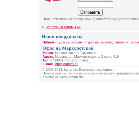
картинке
Поля, отмеченные звездочкой (*) обязательны для заполнен
Все туры в Багамы »»
Наши координаты
Baham
-
туры на Багамы, отдых на Багамах, отели на Бага
Офис на Марксистской
Метро
: Марксистская / Таганская
Адрес
: Москва, ул. Марксистская, д 3 офис 416
Тел
: +7 (495) 785-88-10 (мн.)
E-mail
:
info@baham.ru
© 2005-2014, baham.ru Все права защищены.
Полное или частичное использование любых материалов во
ссылке на www.baham.ru!