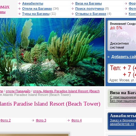
Авиабилеты
Виза на Багамы
Фор
амах
Отели на Багамах
(34)
Поиск попутчика
(8)
Фот
гамы
Туры на Багамы
(11)
Отзывы о Багамах
(4)
Кон
Добавить сай
ли
/
отели Парадайз
/
отель Atlantis Paradise Island Resort (Beach
Виза на Ба
 Atlantis Paradise Island Resort (Beach Tower)
С приглашением 
Без приглашения 
antis Paradise Island Resort (Beach Tower)
Авиабилеты
Заказ и брониро
Фото 2
Фото 3
Фото 4
авиабилетов »»