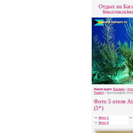
Отдых на Баг
Визы и туры на Ба
Навигация
:
Багамы
/
оте
Tower)
/ фотографии отеля
Фото 5 отеля Atl
(5*)
Фото 1
Фото 5