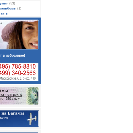
умы
(753)
оальбомы
(1)
такты
т в избранное!
гамы
от 1500 руб. »
от 250 у.е. »
 на Багамы
вание