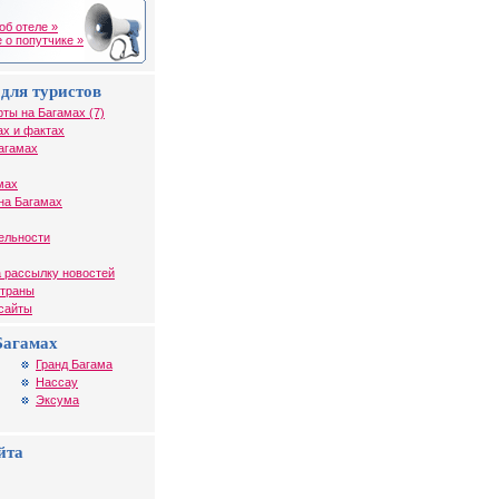
об отеле »
 о попутчике »
для туристов
рты на Багамах (7)
ах и фактах
агамах
мах
на Багамах
ельности
 рассылку новостей
страны
 сайты
Багамах
Гранд Багама
Нассау
Эксума
йта