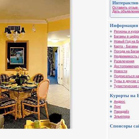
Интерактив
Оставить отзыв 
Дать объявление
Информация 
Регионы и куро
Багамы в цифр
Новый Год на Б
Карта - Багамы
Погода на Бага
Недвижимость 
Развлечения
Достопримечат
Новости
Подписаться на
Туры в другие 
Туристические
Курорты на 
Андрос
Лонг
Парадайз
Эльютера
Спонсоры са